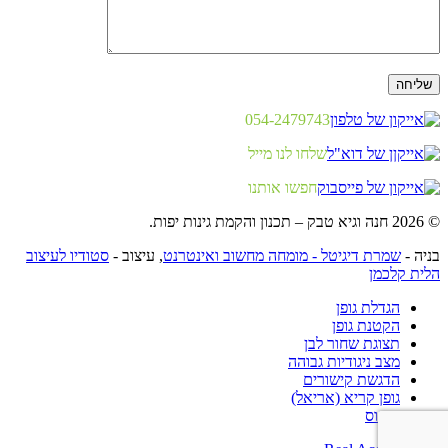
054-2479743
שלחו לנו מייל
חפשו אותנו
© 2026 חנה וגיא טבק – תכנון והקמת גינות יפות.
בניה -
שמרת דיגיטל - מומחה מחשוב ואינטרנט
, עיצוב -
סטודיו לעיצוב
הלית קלכמן
הגדלת גופן
הקטנת גופן
תצוגת שחור לבן
מצב ניגודיות גבוהה
הדגשת קישורים
גופן קריא (אריאל)
איפוס