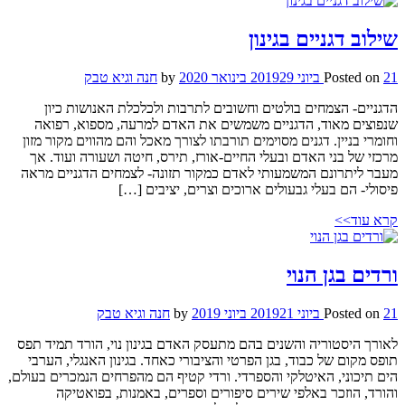
שילוב דגניים בגינון
21 ביוני 2019
Posted on
29 בינואר 2020
by
חנה וגיא טבק
הדגניים- הצמחים בולטים וחשובים לתרבות ולכלכלת האנושות כיון
שנפוצים מאוד, הדגניים משמשים את האדם למרעה, מספוא, רפואה
וחומרי בניין. דגנים מסוימים תורבתו לצורך מאכל והם מהווים מקור מזון
מרכזי של בני האדם ובעלי החיים-אורז, תירס, חיטה ושעורה ועוד. אך
מעבר ליתרונם המשמעותי לאדם כמקור תזונה- לצמחים הדגניים מראה
פיסולי- הם בעלי גבעולים ארוכים וצרים, יציבים […]
קרא עוד>>
ורדים בגן הנוי
21 ביוני 2019
Posted on
21 ביוני 2019
by
חנה וגיא טבק
לאורך היסטוריה והשנים בהם מתעסק האדם בגינון נוי, הורד תמיד תפס
תופס מקום של כבוד, בגן הפרטי והציבורי כאחד. בגינון האנגלי, הערבי
הים תיכוני, האיטלקי והספרדי. ורדי קטיף הם מהפרחים הנמכרים בעולם,
והורד, הוזכר באלפי שירים סיפורים וספרים, באמנות, בפואטיקה