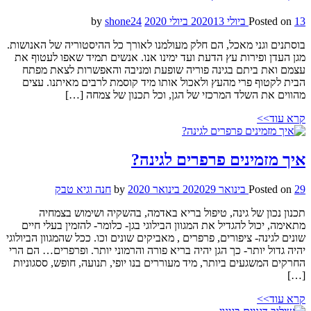
13 ביולי 2020
Posted on
13 ביולי 2020
by
shone24
בוסתנים וגני מאכל, הם חלק מעולמנו לאורך כל ההיסטוריה של האנושות.
מגן העדן ופירות עץ הדעת ועד ימינו אנו. אנשים תמיד שאפו לעטוף את
עצמם ואת ביתם בגינה פוריה שופעת ומניבה והאפשרות לצאת מפתח
הבית לקטוף פרי מהעץ ולאכול אותו מיד קוסמת לרבים מאיתנו. עצים
מהווים את השלד המרכזי של הגן, וכל תכנון של צמחה […]
קרא עוד>>
איך מזמינים פרפרים לגינה?
29 בינואר 2020
Posted on
29 בינואר 2020
by
חנה וגיא טבק
תכנון נכון של גינה, טיפול בריא באדמה, בהשקיה ושימוש בצמחיה
מתאימה, יכול להגדיל את המגוון הבילוגי בגן- כלומר- להזמין בעלי חיים
שונים לגינה- ציפורים, פרפרים , מאביקים שונים וכו. ככל שהמגוון הביולוגי
יהיה גדול יותר- כך הגן יהיה בריא פורה והרמוני יותר. ופרפרים… הם הרי
החרקים המשגעים ביותר, מיד מעוררים בנו יופי, תנועה, חופש, ססגוניות
[…]
קרא עוד>>