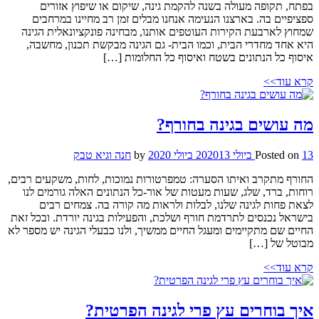
בפתח, תקופה מעולה בשנה להקמת גינה, שיקום או שיפוץ אזורים
ספציפיים בה. בארצנו הנעימה אנחנו מבלים זמן רב מחיינו במרחבים
שמחוץ לארבעת הקירות העוטפים אותנו, מבחינה פונקציונאלית הגינה
היא אחד מחדרי הבית, וכמו הבית- גם הגינה מבקשת תכנון, מחשבה,
איסוף כל הנתונים בשטח ואיסוף כל החלומות […]
קרא עוד>>
מה עושים בגינה בחורף?
13 ביולי 2020
Posted on
13 ביולי 2020
by
חנה וגיא טבק
החורף מתקרב ואיתו הסערה: טמפרטורות נמוכות, לחות, משקעים רבים,
רוחות, ברד, שלג, שעות מעטות של אור-כל הנתונים האלה גורמים לנו
לצאת פחות לגינה שלנו, לבלות ולראות מה קורה בה. צמחים רבים
בישראל נכנסים לתרדמת חורף ושלכת, והפעילות בגינה יורדת. ובכל זאת
החיים שם מתקיימים ומעגל החיים ממשיך, ולנו כבעלי הגינה יש מספר לא
מבוטל של […]
קרא עוד>>
איך בוחרים עץ פרי לגינה הפרטית?