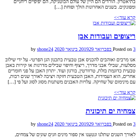
בתיאטרון. הורדים הם היין של עולם הבוטניקה, הם יפיפיים ריחניים
ומפונקים. בשנים האחרונות הולך ופוחת […]
קרא עוד>>
ריצופים ועבודות אבן
3 בפברואר 2019
Posted on
29 בינואר 2020
by
shone24
אנו מרבים ואוהבים להכניס אבן טבעית בתכנון הגן הפרטי- על ידי שילוב
מסלעות, שבילי אבני מדרך, ריצוף וחיפוי שבילים מדרגות או קירות באבן
טבעית כדוגמת בזלת, טרוורטין, בורגון ועוד. יתרון האבן על פני חומרים
אחרים, הוא העמידות, האבן הטבעית חזקה ויציבה לאורך שנים רבות,
עם מינימום של שחיקה. עלויות האבנים משתנות מסוג לסוג ועל פי […]
קרא עוד>>
צמחיה ים תיכונית
3 בפברואר 2019
Posted on
29 בינואר 2020
by
shone24
לאורך השנים שתלנו ונטענו אין ספור מינים וזנים שונים של צמחים,