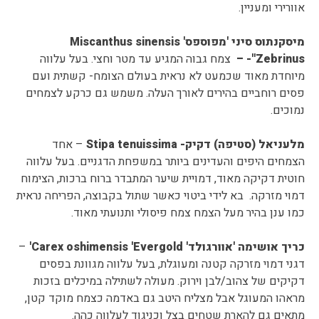
אוורירי ומעניין.
מיסקנתוס סיני 'מפוספס'
Miscanthus sinensis
'Zebrinus'-
–
צמח גבוה המגיע עד מטר וחצי. בעל עלווה
מיוחדת מאוד שכמעט לא נראית בעולם הצומח- קשתית ועם
פסים רוחביים בהירים לאורך העלה. משמש גם כרקע לצמחים
נמוכים.
מלעניאל (סטיפה) דקיק-
Stipa tenuissima
– אחד
הצמחים היפים והעדינים ביותר במשפחת הדגניים. בעל עלווה
חוטית דקיקה מאוד, דמויית שיער המתבדר ברוח ברכות, הצימוח
דמוי מזרקה. בא לידי ביטוי כאשר שתול בקבוצה, הפריחה נראית
כמו ענן בהיר מעל הצמח צמח פיסולי ותנועתי מאוד.
כריך אושימה 'אוורגולד'
Carex oshimensis 'Evergold
'
–
דגני דמוי מזרקה קטנה ומעוגלת, בעל עלווה מגוונת בפסים
דקיקים של צהוב/לבן וירוק. מעולה לשתילה במיכלים בזכות
מראהו המעוגל אבל מצליח היטב גם באדמה כצמח מוקד קטן,
מתאים גם להארת שטחים בצל וכניגוד לעלווה כהה.