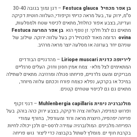
בן אפר מכחיל
Festuca glauca
– דגן נמוך בגובה 30-40
ס"מ, ירוק עד, בעל מראה כריתי וקיפודי, העלווה חוטית דקיקה
ועדינה, בצבע אפור כחלחל, מתאים לכיסוי שטח ולמסלעות,
מתאים גם לצל חלקי. זן נוסף הוא
בן אפר המרעה
Festuca
ovina
הדומה מאוד למכחיל רק בעל עלווה ירוקה. שילוב של
שניהם יחד בערוגה או מסלעה יוצר מראה מרהיב.
ליריופה כדנית
Liriope muscari
– מהדגניים הבודדים
המתאימים לצל מלא- צמח אמין חסון וחזק. העלים סרגליים
מבריקים ומעט גלדניים, פריחתו סגולה ומרהיבה. מתאים לשתילה
במיכל או בקרקע, נפלא כצמח פורח וככתם עלווה מיוחד,
מתאים גם גם לכיסוי שטחים קטנים.
מולנברגיה נימית
Muhlenbergia capillaris
– דגני זקוף
ופרוש כמניפה, העלווה צרה ודקיקה, בצבע ירוק כהה בוהק. בעל
פריחה יפהפיה, היוצרת מראה ורוד ומעורפל, בחורף עמודי
הפריחה מלבינים. המולנברגיה עמידה לרסס-ים ולכן יכולה לחיות
בקרבת חוף ים. מומלץ לשתול בקבוצה כדי ליצור גוש פריחה