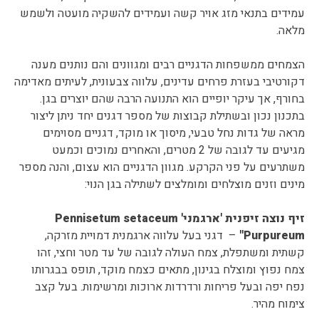
עמידים בתנאי מזג אויר קשה ועמידים להשקיה מועטה ולשמש
מלאה.
הצמחים ממשפחות הדגניים רבים ומגוונים והם נותנים מענה
דקורטיבי בעזרת פרחים עדינים, עלווה צבעונית, לעיתים מאדימה
בחורף, אך עיקר יופיים הוא התנועה הרבה שהם יוצרים בגן.
בתכנון נכון ובשתילת קבוצות של מספר דגנים יחד ניתן ליצור
מראה של גדות נחל טבעי, מיסוך או מוקד, דגניים מסוימים
מגיעים עד לגובה של 2 מטרים, והאחרים נמוכים וכמעט
משתרעים על פני הקרקע. מגוון הדגניים הוא עצום, והנה מספר
מינים וזנים מוצלחים ומומלצים לשתילה בגן הנוי:
זיף נוצה זיפנית 'ארגמני'
Pennisetum setaceum
'Purpureum
'
– דגני בעל עלווה ארגמנית דמויית מזרקה,
קשתית ומשתפלת, צמח העולה לגובה של עד מטר וחצי, זהו
צמח נפוץ ומוצלח בגינון, מתאים כצמח מוקד, תופס בבגרותו
נפח יפה ובעל פריחות ורדרדות ארוכות ומרשימות. בעל קצב
צימוח מהיר.