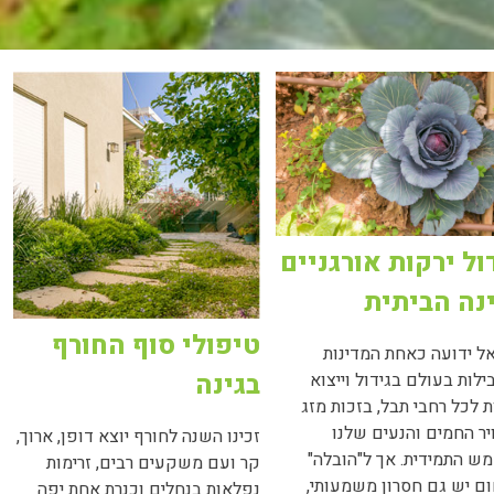
ול ירקות אורגניים
נה הביתית
טיפולי סוף החורף
ל ידועה כאחת המדינות
בגינה
ילות בעולם בגידול וייצוא
ת לכל רחבי תבל, בזכות מזג
יר החמים והנעים שלנו
זכינו השנה לחורף יוצא דופן, ארוך,
ש התמידית. אך ל"הובלה"
קר ועם משקעים רבים, זרימות
ם יש גם חסרון משמעותי,
נפלאות בנחלים וכנרת אחת יפה