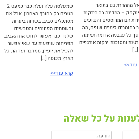
ל מתהדרת גם בתואר
שמפלסה עלה ועלה כבר כמעט 2
קפק – המדינה בה הירקות
מטרים רק בחורף האחרון. אבל אם
רות הם המרוססים והנגועים
מסתכלים סביב, בשדות ביערות
ר בחומרים כימיים שונים, מה
ובשטחים הפתוחים והטבעיים
ך כל עגבניה אדומה תמימה
שלנו- כבר אפשר לחוש את האביב.
טנת ומסוכנת. ירקות אורגניים
הפריחות שופעות עד שאי אפשר
[…]
להכיל את יופיין, ממדבר ועד הר, כל
הארץ מכוסה […]
עוד>>
קרא עוד>>
ענות על כל שאלה