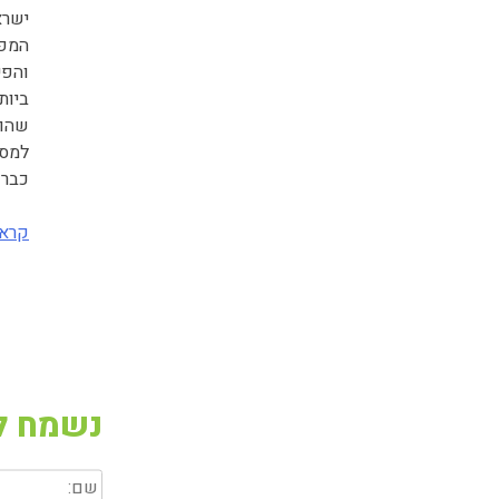
ישרא
המפו
והפי
ביות
שהופ
למסר
כבר 
קרא 
נשמח ל